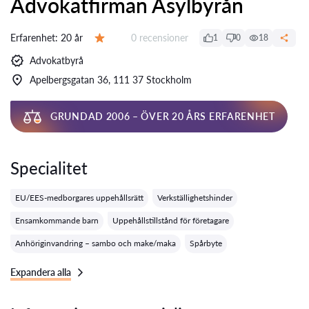
Advokatfirman Asylbyrån
Recensioner:
Erfarenhet:
20 år
0 recensioner
1
0
18
Betyg:
Advokatbyrå
Apelbergsgatan 36, 111 37 Stockholm
GRUNDAD 2006 – ÖVER 20 ÅRS ERFARENHET
Specialitet
EU/EES-medborgares uppehållsrätt
Verkställighetshinder
Ensamkommande barn
Uppehållstillstånd för företagare
Anhöriginvandring – sambo och make/maka
Spårbyte
Expandera alla