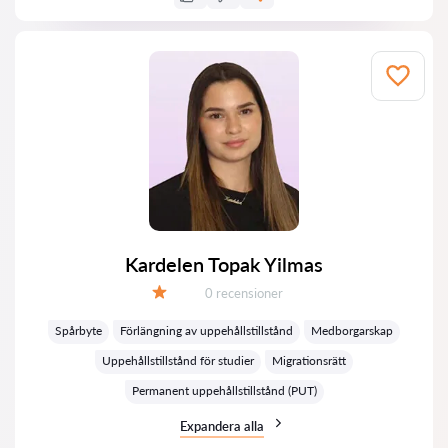
Kardelen Topak Yilmas
Recensioner:
0 recensioner
Betyg:
Spårbyte
Förlängning av uppehållstillstånd
Medborgarskap
Uppehållstillstånd för studier
Migrationsrätt
Permanent uppehållstillstånd (PUT)
Expandera alla