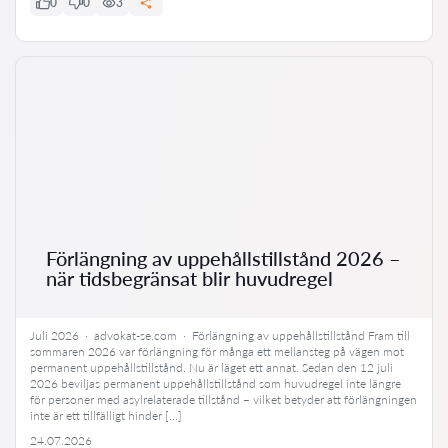
0
0
3
Förlängning av uppehållstillstånd 2026 –
när tidsbegränsat blir huvudregel
Juli 2026 · advokat-se.com · Förlängning av uppehållstillstånd Fram till
sommaren 2026 var förlängning för många ett mellansteg på vägen mot
permanent uppehållstillstånd. Nu är läget ett annat. Sedan den 12 juli
2026 beviljas permanent uppehållstillstånd som huvudregel inte längre
för personer med asylrelaterade tillstånd – vilket betyder att förlängningen
inte är ett tillfälligt hinder […]
24.07.2026