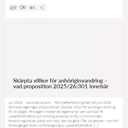
0
0
1
Skärpta villkor för anhöriginvandring –
vad proposition 2025/26:301 innebär
Juli 2026 · advokat-se.com · Familjeåterförening Den 30 juni 2026
lämnade regeringen propositionen Skärpta villkor för anhöriginvandring
till riksdagen. Förslagen innebär att reglerna för vem som kan få
uppehållstillstånd som anhörig anpassas till EU:s miniminivåer:
försörjningskravet skärps och höjs, det ska gälla i fler situationer – och för
första gången även vid förlängning av uppehållstillstånd. […]