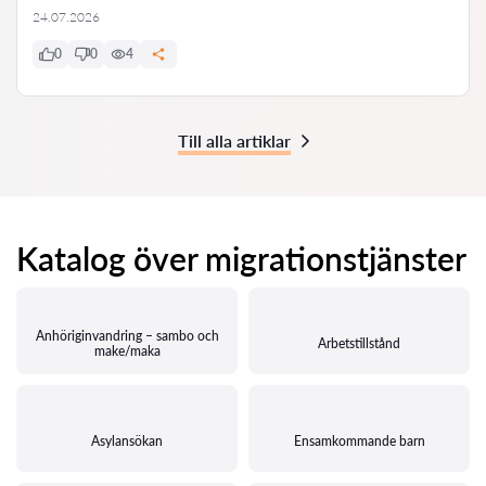
24.07.2026
0
0
4
Till alla artiklar
Katalog över migrationstjänster
Anhöriginvandring – sambo och
Arbetstillstånd
make/maka
Asylansökan
Ensamkommande barn