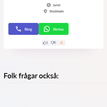
Jurist
Stockholm
Ring
Skriva
E-post
1
0
Folk frågar också: