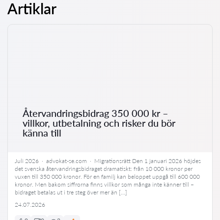
Artiklar
Återvandringsbidrag 350 000 kr –
villkor, utbetalning och risker du bör
känna till
Juli 2026 · advokat-se.com · Migrationsrätt Den 1 januari 2026 höjdes
det svenska återvandringsbidraget dramatiskt: från 10 000 kronor per
vuxen till 350 000 kronor. För en familj kan beloppet uppgå till 600 000
kronor. Men bakom siffrorna finns villkor som många inte känner till –
bidraget betalas ut i tre steg över mer än […]
24.07.2026