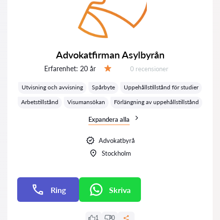
Advokatfirman Asylbyrån
Erfarenhet:
20 år
Recensioner:
0 recensioner
Betyg:
Utvisning och avvisning
Spårbyte
Uppehållstillstånd för studier
Arbetstillstånd
Visumansökan
Förlängning av uppehållstillstånd
Expandera alla
Advokatbyrå
Stockholm
Ring
Skriva
E-post
1
0