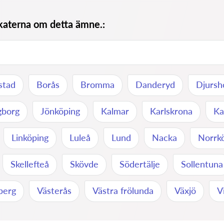
okaterna om detta ämne.:
stad
Borås
Bromma
Danderyd
Djursh
gborg
Jönköping
Kalmar
Karlskrona
Ka
Linköping
Luleå
Lund
Nacka
Norrk
Skellefteå
Skövde
Södertälje
Sollentuna
berg
Västerås
Västra frölunda
Växjö
V