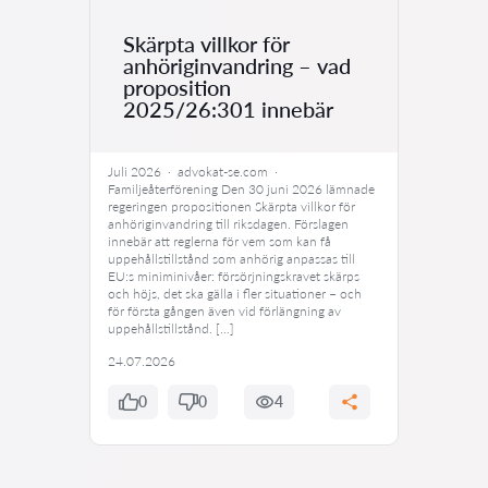
Skärpta villkor för
anhöriginvandring – vad
proposition
2025/26:301 innebär
Juli 2026 · advokat-se.com ·
Familjeåterförening Den 30 juni 2026 lämnade
regeringen propositionen Skärpta villkor för
anhöriginvandring till riksdagen. Förslagen
innebär att reglerna för vem som kan få
uppehållstillstånd som anhörig anpassas till
EU:s miniminivåer: försörjningskravet skärps
och höjs, det ska gälla i fler situationer – och
för första gången även vid förlängning av
uppehållstillstånd. […]
24.07.2026
0
0
4