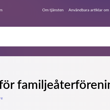
lm
Om tjänsten
Användbara artiklar om 
 för familjeåterfören
re