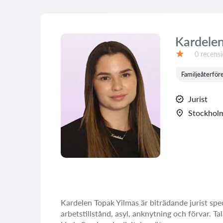
Kardelen
Recensio
0 recens
Betyg:
Familjeåterför
Jurist
Stockhol
Kardelen Topak Yilmas är biträdande jurist spec
arbetstillstånd, asyl, anknytning och förvar. T