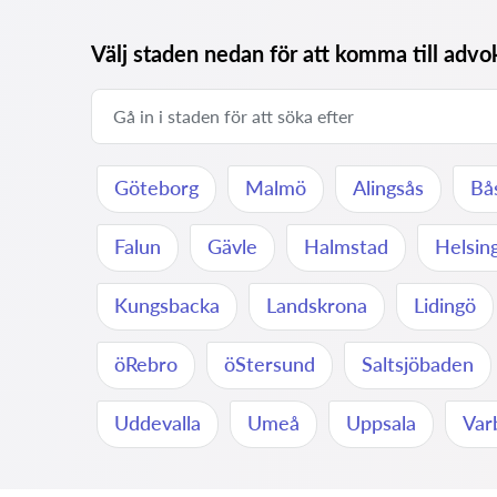
Välj staden nedan för att komma till adv
Göteborg
Malmö
Alingsås
Bå
Falun
Gävle
Halmstad
Helsin
Kungsbacka
Landskrona
Lidingö
öRebro
öStersund
Saltsjöbaden
Uddevalla
Umeå
Uppsala
Var