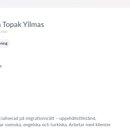
 Topak Yilmas
ner:
ioner
ening
m
ialiserad på migrationsrätt – uppehållstillstånd,
alar svenska, engelska och turkiska. Arbetar med klienter