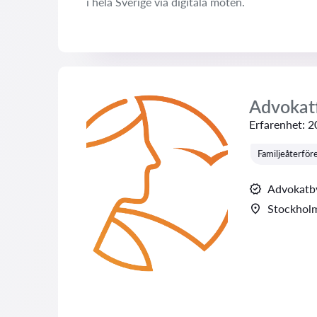
i hela Sverige via digitala möten.
Advokat
Erfarenhet:
2
Familjeåterför
Advokatb
Stockhol