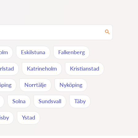
olm
Eskilstuna
Falkenberg
rlstad
Katrineholm
Kristianstad
öping
Norrtälje
Nyköping
Solna
Sundsvall
Täby
isby
Ystad