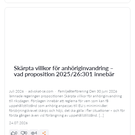
Skärpta villkor för anhöriginvandring –
vad proposition 2025/26:301 innebär
Juli 2026 · advokat-se.com · Familjeåterförening Den 30 juni 2026
lämnade regeringen propositionen Skärpta villkor för anhöriginvandring
till riksdagen. Förslagen innebär att reglerna för vem som kan få
uppehållstillstånd som anhörig anpassas till EU:s miniminivåer:
försörjningskravet skärps och höjs, det ska gälla i fler situationer – och för
första gången även vid förlängning av uppehållstillstånd. […]
24.07.2026
0
0
4