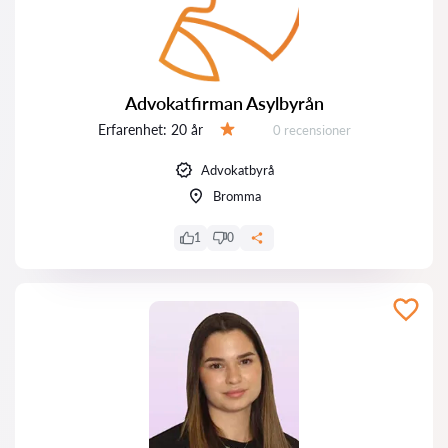
Advokatfirman Asylbyrån
Erfarenhet:
20 år
Recensioner:
0 recensioner
Betyg:
Advokatbyrå
Bromma
1
0