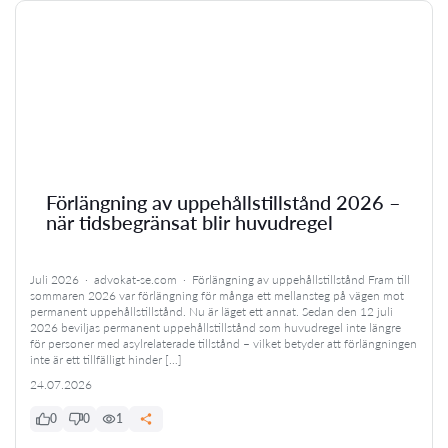
Förlängning av uppehållstillstånd 2026 –
när tidsbegränsat blir huvudregel
Juli 2026 · advokat-se.com · Förlängning av uppehållstillstånd Fram till
sommaren 2026 var förlängning för många ett mellansteg på vägen mot
permanent uppehållstillstånd. Nu är läget ett annat. Sedan den 12 juli
2026 beviljas permanent uppehållstillstånd som huvudregel inte längre
för personer med asylrelaterade tillstånd – vilket betyder att förlängningen
inte är ett tillfälligt hinder […]
24.07.2026
0
0
1