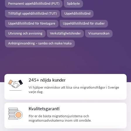
Permanent uppehållstillstånd (PUT)
Spårbyte
Tillfälligt uppehållstillstånd (TUT)
Uppehållstillstånd
Uppehållstillstånd för företagare
Uppehållstillstånd för studier
Utvisning och avvisning
Verkställighetshinder
Visumansökan
Anhöriginvandring – sambo och make/maka
245+ nöjda kunder
Vi hjälper människor att lösa sina migrationsfrågor i Sverige
varje dag.
Kvalitetsgaranti
För er de bästa migrationsjuristerna och
migrationsadvokaterna inom sitt område.