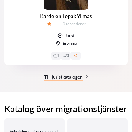
Kardelen Topak Yilmas
Recensioner:
0 recensioner
Betyg:
Jurist
Bromma
1
0
Till juristkatalogen
Katalog över migrationstjänster
Anhöriginvandring – sambo och