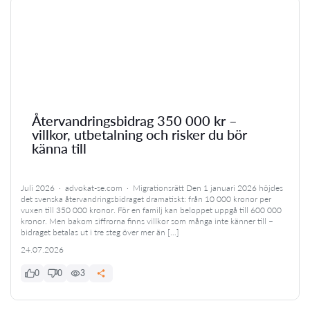
Återvandringsbidrag 350 000 kr –
villkor, utbetalning och risker du bör
känna till
Juli 2026 · advokat-se.com · Migrationsrätt Den 1 januari 2026 höjdes
det svenska återvandringsbidraget dramatiskt: från 10 000 kronor per
vuxen till 350 000 kronor. För en familj kan beloppet uppgå till 600 000
kronor. Men bakom siffrorna finns villkor som många inte känner till –
bidraget betalas ut i tre steg över mer än […]
24.07.2026
0
0
3