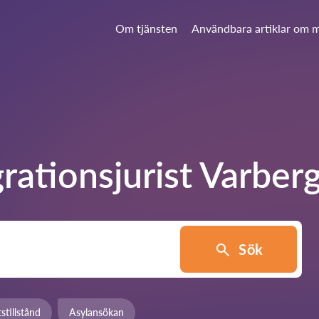
Om tjänsten
Användbara artiklar om m
grationsjurist
Varber
Sök
stillstånd
Asylansökan