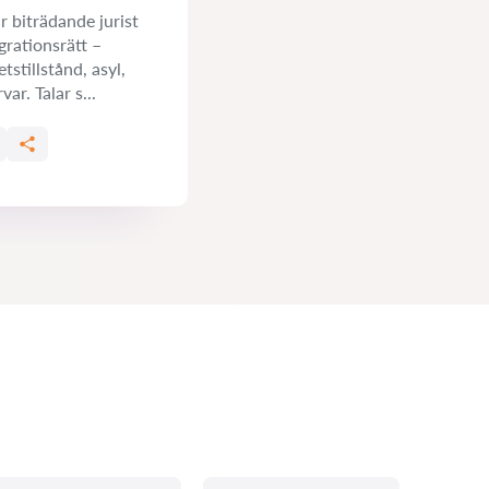
r biträdande jurist
grationsrätt –
tstillstånd, asyl,
ar. Talar s...