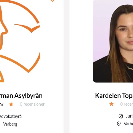
rman Asylbyrån
Kardelen Top
Recens
år
Recensioner:
0 rece
0 recensioner
Betyg:
Betyg:
Juri
Advokatbyrå
Varb
Varberg