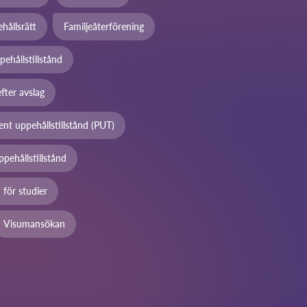
ållsrätt
Familjeåterförening
pehållstillstånd
fter avslag
nt uppehållstillstånd (PUT)
ppehållstillstånd
 för studier
Visumansökan