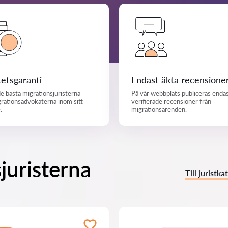
tetsgaranti
Endast äkta recensione
de bästa migrationsjuristerna
På vår webbplats publiceras enda
rationsadvokaterna inom sitt
verifierade recensioner från
.
migrationsärenden.
juristerna
Till juristk