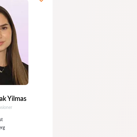
ak Yilmas
ioner:
nsioner
st
erg