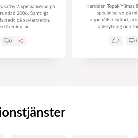
Kardelen Topak Yilmas ä
okatbyrå specialiserad på
specialiserad på mi
grundad 2006. Samtliga
uppehållstillstånd, arbe
aliserade på asylärenden,
anknytning och förv
erförening, ar...
1
0
0
ionstjänster