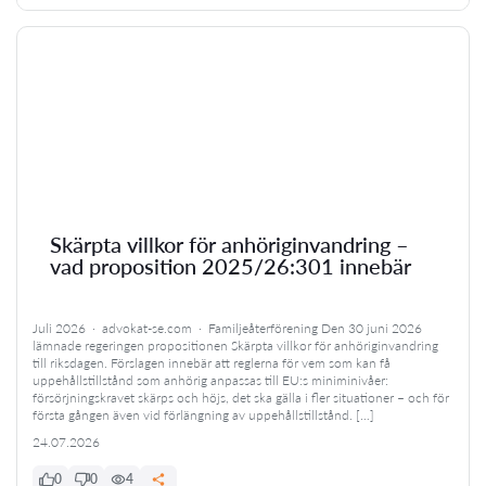
Skärpta villkor för anhöriginvandring –
vad proposition 2025/26:301 innebär
Juli 2026 · advokat-se.com · Familjeåterförening Den 30 juni 2026
lämnade regeringen propositionen Skärpta villkor för anhöriginvandring
till riksdagen. Förslagen innebär att reglerna för vem som kan få
uppehållstillstånd som anhörig anpassas till EU:s miniminivåer:
försörjningskravet skärps och höjs, det ska gälla i fler situationer – och för
första gången även vid förlängning av uppehållstillstånd. […]
24.07.2026
0
0
4