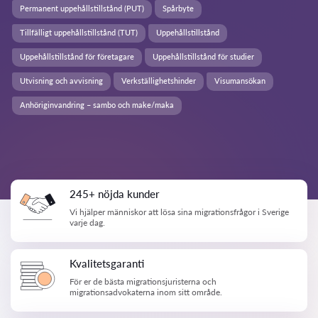
Permanent uppehållstillstånd (PUT)
Spårbyte
Tillfälligt uppehållstillstånd (TUT)
Uppehållstillstånd
Uppehållstillstånd för företagare
Uppehållstillstånd för studier
Utvisning och avvisning
Verkställighetshinder
Visumansökan
Anhöriginvandring – sambo och make/maka
245+ nöjda kunder
Vi hjälper människor att lösa sina migrationsfrågor i Sverige
varje dag.
Kvalitetsgaranti
För er de bästa migrationsjuristerna och
migrationsadvokaterna inom sitt område.