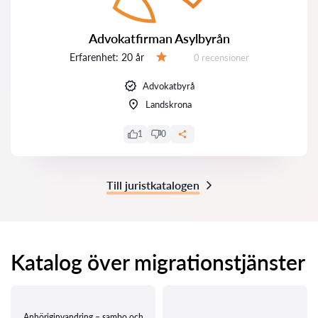
Advokatfirman Asylbyrån
Erfarenhet:
20 år
Recensioner:
0 recensioner
Betyg:
Advokatbyrå
Landskrona
1
0
Till juristkatalogen
Katalog över migrationstjänster
Anhöriginvandring – sambo och