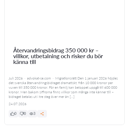
Återvandringsbidrag 350 000 kr –
villkor, utbetalning och risker du bör
känna till
Juli 2026 · advokat-se.com · Migrationsrätt Den 1 januari 2026 höjdes
det svenska återvandringsbidraget dramatiskt: från 10 000 kronor per
vuxen till 350 000 kronor. För en familj kan beloppet uppgå till 600 000
kronor. Men bakom siffrorna finns villkor som många inte känner till –
bidraget betalas ut i tre steg över mer än […]
24.07.2026
0
0
3