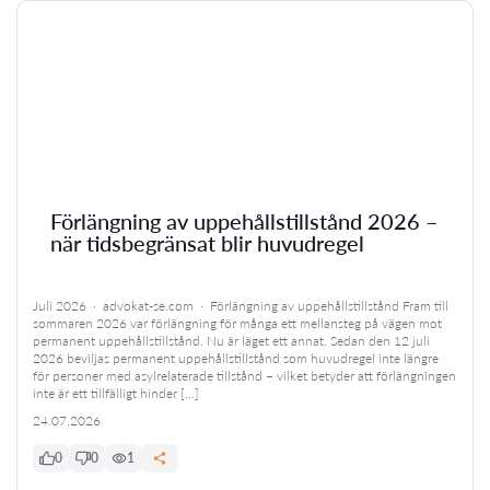
Förlängning av uppehållstillstånd 2026 –
när tidsbegränsat blir huvudregel
Juli 2026 · advokat-se.com · Förlängning av uppehållstillstånd Fram till
sommaren 2026 var förlängning för många ett mellansteg på vägen mot
permanent uppehållstillstånd. Nu är läget ett annat. Sedan den 12 juli
2026 beviljas permanent uppehållstillstånd som huvudregel inte längre
för personer med asylrelaterade tillstånd – vilket betyder att förlängningen
inte är ett tillfälligt hinder […]
24.07.2026
0
0
1