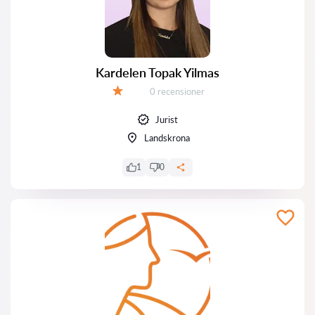
Kardelen Topak Yilmas
Recensioner:
0 recensioner
Betyg:
Jurist
Landskrona
1
0