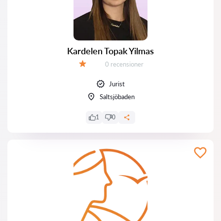
Kardelen Topak Yilmas
Recensioner:
0 recensioner
Betyg:
Jurist
Saltsjöbaden
1
0