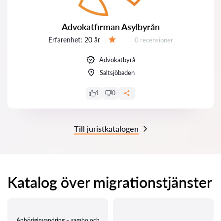
Advokatfirman Asylbyrån
Erfarenhet:
20 år
Recensioner:
0 recensioner
Betyg:
Advokatbyrå
Saltsjöbaden
1
0
Till juristkatalogen
Katalog över migrationstjänster
Anhöriginvandring – sambo och