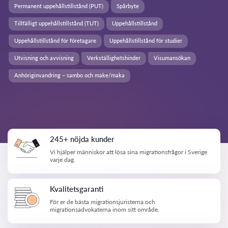
Permanent uppehållstillstånd (PUT)
Spårbyte
Tillfälligt uppehållstillstånd (TUT)
Uppehållstillstånd
Uppehållstillstånd för företagare
Uppehållstillstånd för studier
Utvisning och avvisning
Verkställighetshinder
Visumansökan
Anhöriginvandring – sambo och make/maka
245+ nöjda kunder
Vi hjälper människor att lösa sina migrationsfrågor i Sverige
varje dag.
Kvalitetsgaranti
För er de bästa migrationsjuristerna och
migrationsadvokaterna inom sitt område.