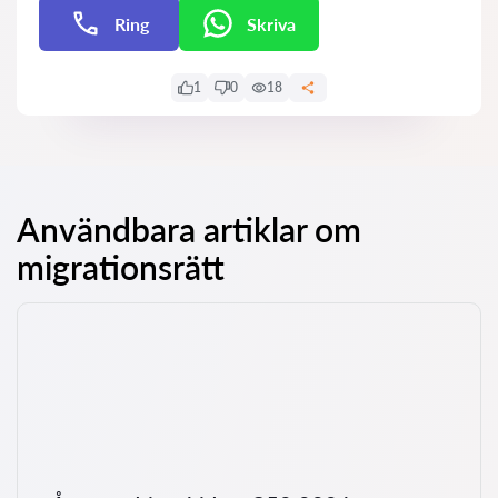
Ring
Skriva
E-post
1
0
18
Användbara artiklar om
migrationsrätt