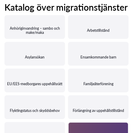
Katalog över migrationstjänster
Anhöriginvandring – sambo och
Arbetstillstånd
make/maka
Asylansökan
Ensamkommande barn
EU/EES-medborgares uppehållsrätt
Familjeåterförening
Flyktingstatus och skyddsbehov
Förlängning av uppehållstillstånd