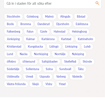
Stockholm
Göteborg
Malmö
Alingsås
Båstad
Borås
Bromma
Danderyd
Djursholm
Eskilstuna
Falkenberg
Falun
Gävle
Halmstad
Helsingborg
Jönköping
Kalmar
Karlskrona
Karlstad
Katrineholm
Kristianstad
Kungsbacka
Lidingö
Linköping
Luleå
Lund
Nacka
Norrköping
Norrtälje
Nyköping
öRebro
öStersund
Saltsjöbaden
Skellefteå
Skövde
Södertälje
Sollentuna
Solna
Sundsvall
Täby
Uddevalla
Umeå
Uppsala
Varberg
Västerås
Västra frölunda
Växjö
Visby
Ystad