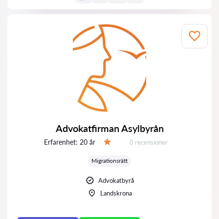
Advokatfirman Asylbyrån
Erfarenhet:
20 år
Recensioner:
0 recensioner
Betyg:
Migrationsrätt
Advokatbyrå
Landskrona