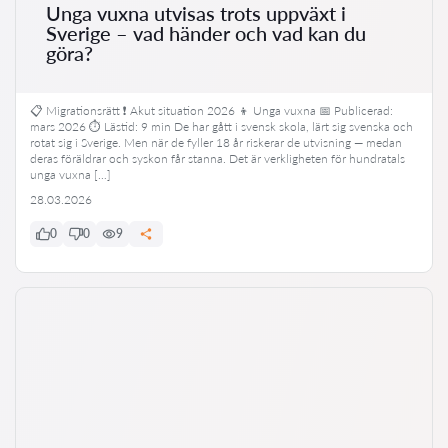
Unga vuxna utvisas trots uppväxt i
Sverige – vad händer och vad kan du
göra?
📋 Migrationsrätt ❗ Akut situation 2026 👦 Unga vuxna 📅 Publicerad:
mars 2026 ⏱ Lästid: 9 min De har gått i svensk skola, lärt sig svenska och
rotat sig i Sverige. Men när de fyller 18 år riskerar de utvisning — medan
deras föräldrar och syskon får stanna. Det är verkligheten för hundratals
unga vuxna […]
28.03.2026
0
0
9