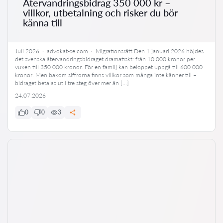
Återvandringsbidrag 350 000 kr –
villkor, utbetalning och risker du bör
känna till
Juli 2026 · advokat-se.com · Migrationsrätt Den 1 januari 2026 höjdes
det svenska återvandringsbidraget dramatiskt: från 10 000 kronor per
vuxen till 350 000 kronor. För en familj kan beloppet uppgå till 600 000
kronor. Men bakom siffrorna finns villkor som många inte känner till –
bidraget betalas ut i tre steg över mer än […]
24.07.2026
0
0
3