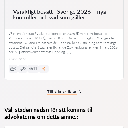
Varaktigt bosatt i Sverige 2026 – nya
kontroller och vad som gäller
📋 Migrationsrätt 🔍 Skärpta kontroller 2026 🌍 Varaktigt bosatt 📅
Publicerad: mars 2026 ⏱ Lästid: 8 min Du har bott lagligt i Sverige eller
ett annat EU-land i minst fem år — och nu har du ställning som varaktigt
bosatt. Det ger dig rättigheter liknande EU-medborgare. Men i mars 2026
fick Migrationsverket ett nytt uppdrag: […]
28.03.2026
0
0
11
Till alla artiklar
Välj staden nedan för att komma till
advokaterna om detta ämne.: