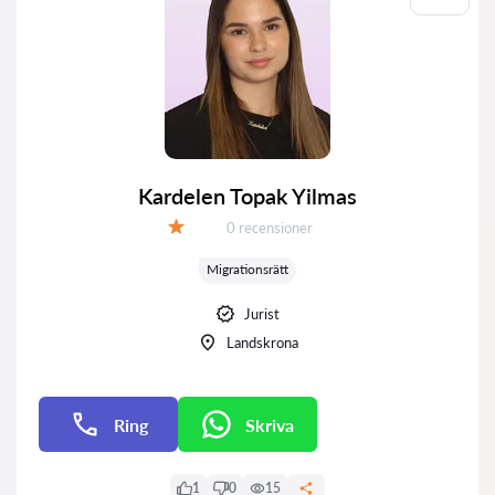
Kardelen Topak Yilmas
Recensioner:
0 recensioner
Betyg:
Migrationsrätt
Jurist
Landskrona
Ring
Skriva
E-post
1
0
15