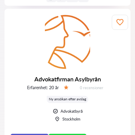
Advokatfirman Asylbyrån
Erfarenhet:
20 år
Recensioner:
0 recensioner
Betyg:
Ny ansökan efter avslag
Advokatbyrå
Stockholm