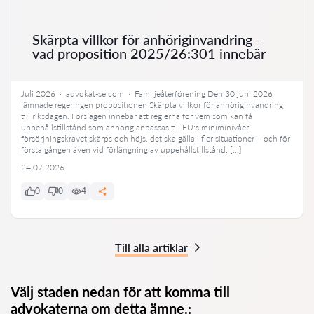
Skärpta villkor för anhöriginvandring –
vad proposition 2025/26:301 innebär
Juli 2026 · advokat-se.com · Familjeåterförening Den 30 juni 2026
lämnade regeringen propositionen Skärpta villkor för anhöriginvandring
till riksdagen. Förslagen innebär att reglerna för vem som kan få
uppehållstillstånd som anhörig anpassas till EU:s miniminivåer:
försörjningskravet skärps och höjs, det ska gälla i fler situationer – och för
första gången även vid förlängning av uppehållstillstånd. […]
24.07.2026
0
0
4
Till alla artiklar
Välj staden nedan för att komma till
advokaterna om detta ämne.: