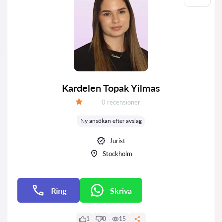
Kardelen Topak Yilmas
Recensioner:
0 recensioner
Betyg:
Ny ansökan efter avslag
Jurist
Stockholm
Ring
Skriva
E-post
1
0
15