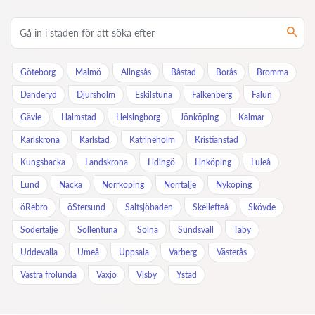
Göteborg
Malmö
Alingsås
Båstad
Borås
Bromma
Danderyd
Djursholm
Eskilstuna
Falkenberg
Falun
Gävle
Halmstad
Helsingborg
Jönköping
Kalmar
Karlskrona
Karlstad
Katrineholm
Kristianstad
Kungsbacka
Landskrona
Lidingö
Linköping
Luleå
Lund
Nacka
Norrköping
Norrtälje
Nyköping
öRebro
öStersund
Saltsjöbaden
Skellefteå
Skövde
Södertälje
Sollentuna
Solna
Sundsvall
Täby
Uddevalla
Umeå
Uppsala
Varberg
Västerås
Västra frölunda
Växjö
Visby
Ystad