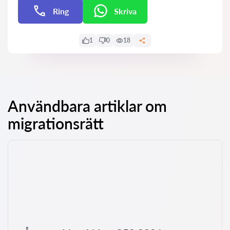
Ring
Skriva
E-post
1
0
18
Användbara artiklar om
migrationsrätt