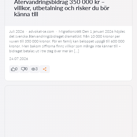
Återvandringsbidrag 350 000 kr –
villkor, utbetalning och risker du bör
känna till
Juli 2026 · advokat-se.com · Migrationsrätt Den 1 januari 2026 höjdes
det svenska återvandringsbidraget dramatiskt: från 10 000 kronor per
vuxen till 350 000 kronor. För en familj kan beloppet uppgå till 600 000
kronor. Men bakom siffrorna finns villkor som många inte känner till –
bidraget betalas ut i tre steg över mer än […]
24.07.2026
0
0
3