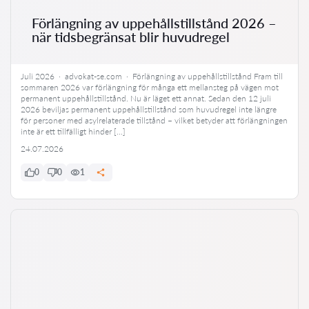
Förlängning av uppehållstillstånd 2026 –
när tidsbegränsat blir huvudregel
Juli 2026 · advokat-se.com · Förlängning av uppehållstillstånd Fram till
sommaren 2026 var förlängning för många ett mellansteg på vägen mot
permanent uppehållstillstånd. Nu är läget ett annat. Sedan den 12 juli
2026 beviljas permanent uppehållstillstånd som huvudregel inte längre
för personer med asylrelaterade tillstånd – vilket betyder att förlängningen
inte är ett tillfälligt hinder […]
24.07.2026
0
0
1