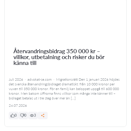
Återvandringsbidrag 350 000 kr –
villkor, utbetalning och risker du bör
känna till
Juli 2026 · advokat-se.com · Migrationsrätt Den 1 januari 2026 höjdes
det svenska återvandringsbidraget dramatiskt: från 10 000 kronor per
vuxen till 350 000 kronor. För en familj kan beloppet uppgå till 600 000
kronor. Men bakom siffrorna finns villkor som många inte känner till –
bidraget betalas ut i tre steg över mer än […]
24.07.2026
0
0
3