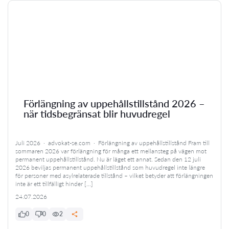
Förlängning av uppehållstillstånd 2026 –
när tidsbegränsat blir huvudregel
Juli 2026 · advokat-se.com · Förlängning av uppehållstillstånd Fram till
sommaren 2026 var förlängning för många ett mellansteg på vägen mot
permanent uppehållstillstånd. Nu är läget ett annat. Sedan den 12 juli
2026 beviljas permanent uppehållstillstånd som huvudregel inte längre
för personer med asylrelaterade tillstånd – vilket betyder att förlängningen
inte är ett tillfälligt hinder […]
24.07.2026
0
0
2