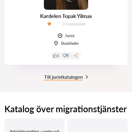
Kardelen Topak Yilmas
Recensioner:
0 recensioner
Betyg:
Jurist
Stockholm
1
0
Till juristkatalogen
Katalog över migrationstjänster
Anhöriginvandring – sambo och