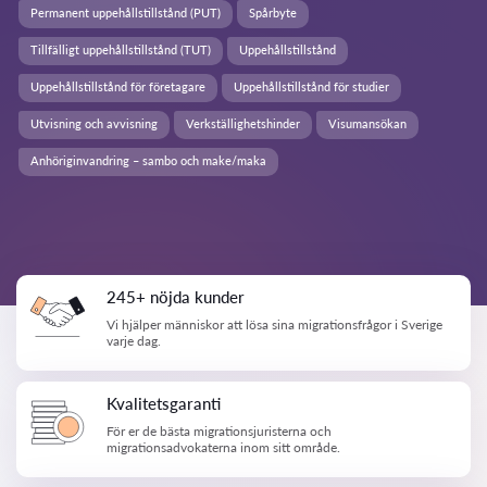
Permanent uppehållstillstånd (PUT)
Spårbyte
Tillfälligt uppehållstillstånd (TUT)
Uppehållstillstånd
Uppehållstillstånd för företagare
Uppehållstillstånd för studier
Utvisning och avvisning
Verkställighetshinder
Visumansökan
Anhöriginvandring – sambo och make/maka
245+ nöjda kunder
Vi hjälper människor att lösa sina migrationsfrågor i Sverige
varje dag.
Kvalitetsgaranti
För er de bästa migrationsjuristerna och
migrationsadvokaterna inom sitt område.