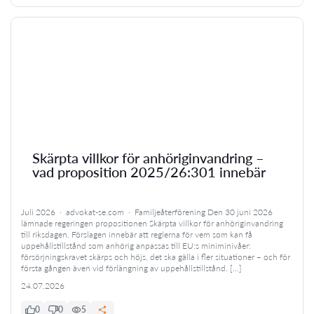
Skärpta villkor för anhöriginvandring –
vad proposition 2025/26:301 innebär
Juli 2026 · advokat-se.com · Familjeåterförening Den 30 juni 2026
lämnade regeringen propositionen Skärpta villkor för anhöriginvandring
till riksdagen. Förslagen innebär att reglerna för vem som kan få
uppehållstillstånd som anhörig anpassas till EU:s miniminivåer:
försörjningskravet skärps och höjs, det ska gälla i fler situationer – och för
första gången även vid förlängning av uppehållstillstånd. […]
24.07.2026
0
0
5