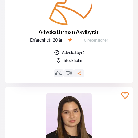
Advokatfirman Asylbyrån
Erfarenhet:
20 år
Recensioner:
0 recensioner
Betyg:
Advokatbyrå
Stockholm
1
0