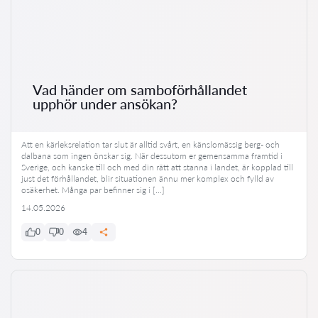
Vad händer om samboförhållandet
upphör under ansökan?
Att en kärleksrelation tar slut är alltid svårt, en känslomässig berg- och
dalbana som ingen önskar sig. När dessutom er gemensamma framtid i
Sverige, och kanske till och med din rätt att stanna i landet, är kopplad till
just det förhållandet, blir situationen ännu mer komplex och fylld av
osäkerhet. Många par befinner sig i […]
14.05.2026
0
0
4