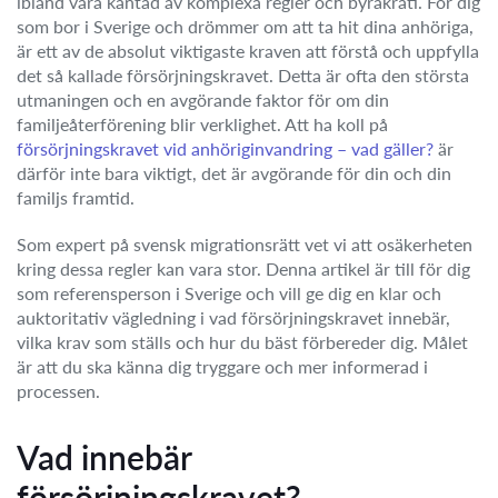
ibland vara kantad av komplexa regler och byråkrati. För dig
som bor i Sverige och drömmer om att ta hit dina anhöriga,
är ett av de absolut viktigaste kraven att förstå och uppfylla
det så kallade försörjningskravet. Detta är ofta den största
utmaningen och en avgörande faktor för om din
familjeåterförening blir verklighet. Att ha koll på
försörjningskravet vid anhöriginvandring – vad gäller?
är
därför inte bara viktigt, det är avgörande för din och din
familjs framtid.
Som expert på svensk migrationsrätt vet vi att osäkerheten
kring dessa regler kan vara stor. Denna artikel är till för dig
som referensperson i Sverige och vill ge dig en klar och
auktoritativ vägledning i vad försörjningskravet innebär,
vilka krav som ställs och hur du bäst förbereder dig. Målet
är att du ska känna dig tryggare och mer informerad i
processen.
Vad innebär
försörjningskravet?