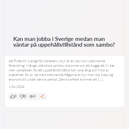
Kan man jobba i Sverige medan man
väntar på uppehållstillstånd som sambo?
Att flytta till Sverige för kärlekens skull är en stor och spännande
förändring. Många utländska sambos drömmer om att bygga ett liv här,
men väntetiden för ett uppehållstillstånd kan vara lång och fylld av
osäkerhet. En av de mest brännande frågorna är hur man ska klara sig
ekonomiskt under denna period. Denna artikel kommer att […]
1.04.2026
0
0
4