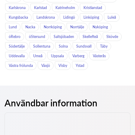
Karlskrona
Karlstad
Katrineholm
Kristianstad
Kungsbacka
Landskrona
Lidingö
Linköping
Luleå
Lund
Nacka
Norrköping
Norrtälje
Nyköping
öRebro
öStersund
Saltsjöbaden
Skellefteå
Skövde
Södertälje
Sollentuna
Solna
Sundsvall
Täby
Uddevalla
Umeå
Uppsala
Varberg
Västerås
Västra frölunda
Växjö
Visby
Ystad
Användbar information