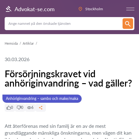
Advokat-se.com
Stockholm
Hemsida
Artiklar
30.03.2026
Försörjningskravet vid
anhöriginvandring – vad gäller?
Anhöriginvandring – sambo och make/maka
0
0
6
Att återförenas med sin familj är en av de mest
grundläggande mänskliga önskningarna, men vägen dit kan