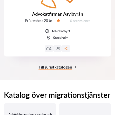
Advokatfirman Asylbyrån
Erfarenhet:
20 år
Recensioner:
0 recensioner
Betyg:
Advokatbyrå
Stockholm
1
0
Till juristkatalogen
Katalog över migrationstjänster
Anhöriginvandring – sambo och