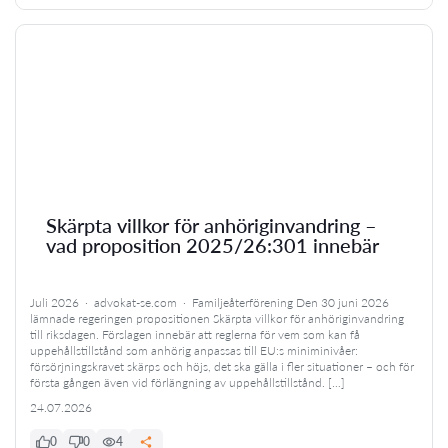
Skärpta villkor för anhöriginvandring –
vad proposition 2025/26:301 innebär
Juli 2026 · advokat-se.com · Familjeåterförening Den 30 juni 2026
lämnade regeringen propositionen Skärpta villkor för anhöriginvandring
till riksdagen. Förslagen innebär att reglerna för vem som kan få
uppehållstillstånd som anhörig anpassas till EU:s miniminivåer:
försörjningskravet skärps och höjs, det ska gälla i fler situationer – och för
första gången även vid förlängning av uppehållstillstånd. […]
24.07.2026
0
0
4