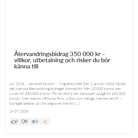
Återvandringsbidrag 350 000 kr –
villkor, utbetalning och risker du bör
känna till
Juli 2026 · advokat-se.com · Migrationsrätt Den 1 januari 2026 höjdes
det svenska återvandringsbidraget dramatiskt: från 10 000 kronor per
vuxen till 350 000 kronor. För en familj kan beloppet uppgå till 600 000
kronor. Men bakom siffrorna finns villkor som många inte känner till –
bidraget betalas ut i tre steg över mer än […]
24.07.2026
0
0
3