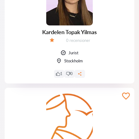
Kardelen Topak Yilmas
Recensioner:
0 recensioner
Betyg:
Jurist
Stockholm
1
0