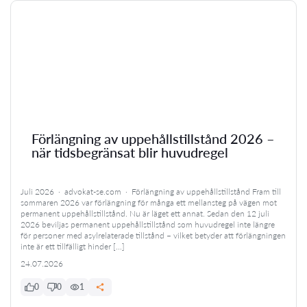
Förlängning av uppehållstillstånd 2026 –
när tidsbegränsat blir huvudregel
Juli 2026 · advokat-se.com · Förlängning av uppehållstillstånd Fram till
sommaren 2026 var förlängning för många ett mellansteg på vägen mot
permanent uppehållstillstånd. Nu är läget ett annat. Sedan den 12 juli
2026 beviljas permanent uppehållstillstånd som huvudregel inte längre
för personer med asylrelaterade tillstånd – vilket betyder att förlängningen
inte är ett tillfälligt hinder […]
24.07.2026
0
0
1