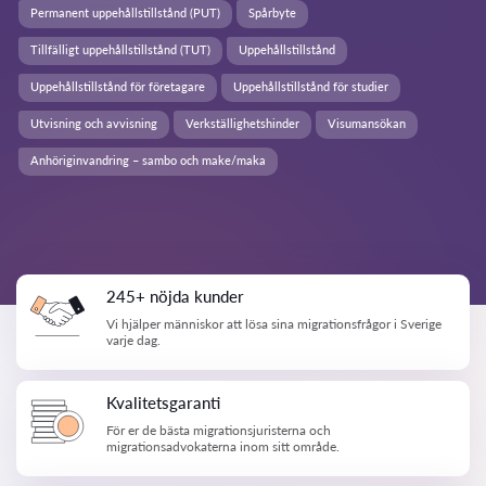
Permanent uppehållstillstånd (PUT)
Spårbyte
Tillfälligt uppehållstillstånd (TUT)
Uppehållstillstånd
Uppehållstillstånd för företagare
Uppehållstillstånd för studier
Utvisning och avvisning
Verkställighetshinder
Visumansökan
Anhöriginvandring – sambo och make/maka
245+ nöjda kunder
Vi hjälper människor att lösa sina migrationsfrågor i Sverige
varje dag.
Kvalitetsgaranti
För er de bästa migrationsjuristerna och
migrationsadvokaterna inom sitt område.