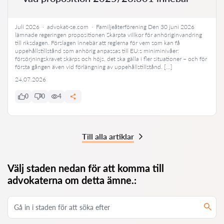
Juli 2026 · advokat-se.com · Familjeåterförening Den 30 juni 2026
lämnade regeringen propositionen Skärpta villkor för anhöriginvandring
till riksdagen. Förslagen innebär att reglerna för vem som kan få
uppehållstillstånd som anhörig anpassas till EU:s miniminivåer:
försörjningskravet skärps och höjs, det ska gälla i fler situationer – och för
första gången även vid förlängning av uppehållstillstånd. […]
24.07.2026
0
0
4
Till alla artiklar
Välj staden nedan för att komma till
advokaterna om detta ämne.: