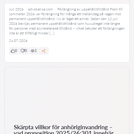
Juli 2026 · advokat-se.com · Förlängning av uppehållstillstånd Fram till
sommaren 2026 var förlängning för många ett mellansteg på vägen mot
permanent uppehållstillstånd. Nu är läget ett annat. Sedan den 12 juli
2026 beviljas permanent uppehållstillstånd som huvudregel inte längre
för personer med asylrelaterade tillstånd – vilket betyder att förlängningen
inte är ett tillfälligt hinder […]
24.07.2026
0
0
1
Skärpta villkor för anhöriginvandring –
vad proposition 2025/26:301 innebär