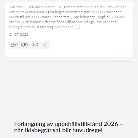
Juli 2026 · advokat-se.com · Migrationsrätt Den 1 januari 2026 höjdes
det svenska återvandringsbidraget dramatiskt: från 10 000 kronor per
vuxen till 350 000 kronor. För en familj kan beloppet uppgå till 600 000
kronor. Men bakom siffrorna finns villkor som många inte känner till –
bidraget betalas ut i tre steg över mer än […]
24.07.2026
0
0
3
Förlängning av uppehållstillstånd 2026 –
när tidsbegränsat blir huvudregel