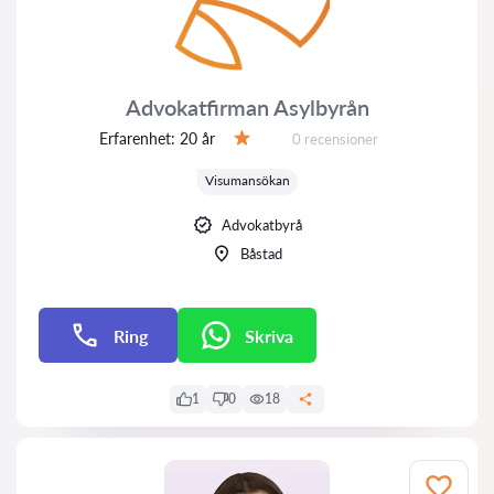
Advokatfirman Asylbyrån
Erfarenhet:
20 år
Recensioner:
0 recensioner
Betyg:
Visumansökan
Advokatbyrå
Båstad
Ring
Skriva
E-post
1
0
18