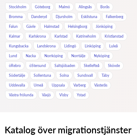
Stockholm
Göteborg
Malmö
Alingsås
Borås
Bromma
Danderyd
Djursholm
Eskilstuna
Falkenberg
Falun
Gävle
Halmstad
Helsingborg
Jönköping
Kalmar
Karlskrona
Karlstad
Katrineholm
Kristianstad
Kungsbacka
Landskrona
Lidingö
Linköping
Luleå
Lund
Nacka
Norrköping
Norrtälje
Nyköping
öRebro
öStersund
Saltsjöbaden
Skellefteå
Skövde
Södertälje
Sollentuna
Solna
Sundsvall
Täby
Uddevalla
Umeå
Uppsala
Varberg
Västerås
Västra frölunda
Växjö
Visby
Ystad
Katalog över migrationstjänster