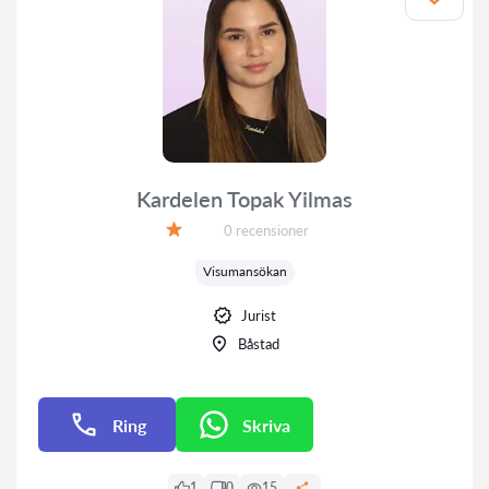
Kardelen Topak Yilmas
Recensioner:
0 recensioner
Betyg:
Visumansökan
Jurist
Båstad
Ring
Skriva
E-post
1
0
15