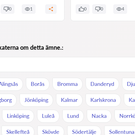
0
1
0
0
4
okaterna om detta ämne.:
Alingsås
Borås
Bromma
Danderyd
Dj
gborg
Jönköping
Kalmar
Karlskrona
Ka
Linköping
Luleå
Lund
Nacka
Norrk
Skellefteå
Skövde
Södertälje
Sollentuna