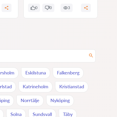
0
0
3
0
ursholm
Eskilstuna
Falkenberg
rlstad
Katrineholm
Kristianstad
öping
Norrtälje
Nyköping
Solna
Sundsvall
Täby