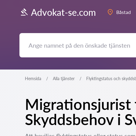
Advokat-se.com
Båstad
Hemsida
Alla tjänster
Flyktingstatus och skydd
Migrationsjurist 
Skyddsbehov i S
Att beviljas flyktingstatus eller status som