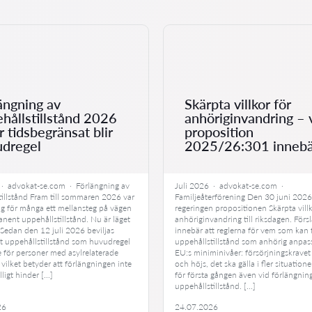
ängning av
Skärpta villkor för
hållstillstånd 2026
anhöriginvandring – 
r tidsbegränsat blir
proposition
udregel
2025/26:301 innebä
 · advokat-se.com · Förlängning av
Juli 2026 · advokat-se.com ·
tillstånd Fram till sommaren 2026 var
Familjeåterförening Den 30 juni 202
ng för många ett mellansteg på vägen
regeringen propositionen Skärpta villk
nent uppehållstillstånd. Nu är läget
anhöriginvandring till riksdagen. Förs
 Sedan den 12 juli 2026 beviljas
innebär att reglerna för vem som kan 
 uppehållstillstånd som huvudregel
uppehållstillstånd som anhörig anpassa
e för personer med asylrelaterade
EU:s miniminivåer: försörjningskravet
– vilket betyder att förlängningen inte
och höjs, det ska gälla i fler situation
fälligt hinder […]
för första gången även vid förlängnin
uppehållstillstånd. […]
26
24.07.2026