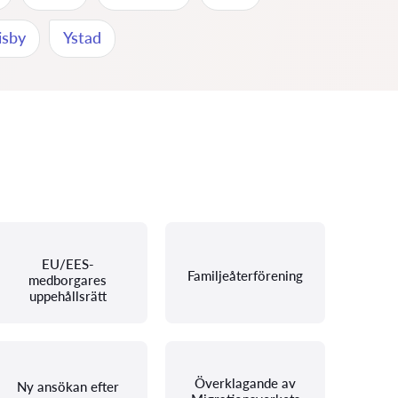
isby
Ystad
EU/EES-
Familjeåterförening
medborgares
uppehållsrätt
Överklagande av
Ny ansökan efter