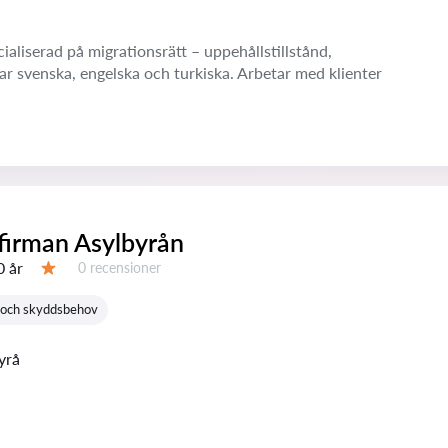
ialiserad på migrationsrätt – uppehållstillstånd,
alar svenska, engelska och turkiska. Arbetar med klienter
firman Asylbyrån
0 år
Recensioner:
0 recensioner
Betyg:
s och skyddsbehov
yrå