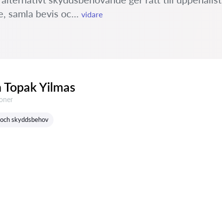
e, samla bevis oc...
vidare
 Topak Yilmas
ner:
ioner
s och skyddsbehov