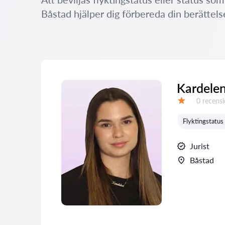
Båstad hjälper dig förbereda din berättels
Kardelen
Recensio
0 recens
Betyg:
Flyktingstatu
Jurist
Båstad