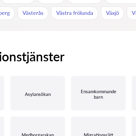
berg
Västerås
Västra frölunda
Växjö
V
ionstjänster
Ensamkommande
Asylansökan
barn
Medborgarskap
Migrationsrätt