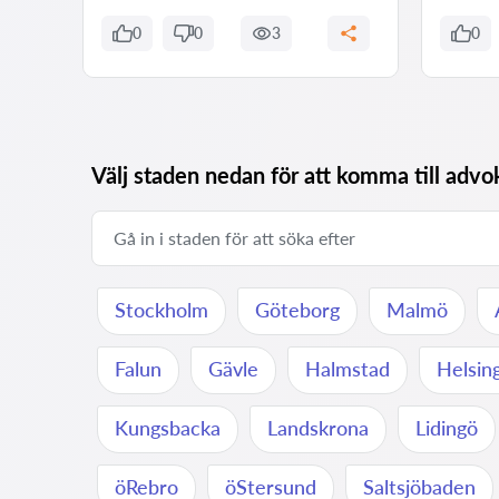
0
0
3
0
Välj staden nedan för att komma till adv
Stockholm
Göteborg
Malmö
Falun
Gävle
Halmstad
Helsin
Kungsbacka
Landskrona
Lidingö
öRebro
öStersund
Saltsjöbaden