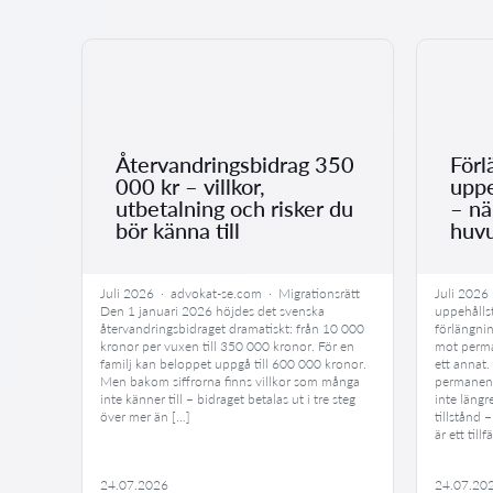
ge
Återvandringsbidrag 350
Förl
000 kr – villkor,
uppe
utbetalning och risker du
– nä
bör känna till
huv
r en
Juli 2026 · advokat-se.com · Migrationsrätt
Juli 2026
Den 1 januari 2026 höjdes det svenska
uppehålls
ett liv
återvandringsbidraget dramatiskt: från 10 000
förlängni
stånd
kronor per vuxen till 350 000 kronor. För en
mot perma
av de
familj kan beloppet uppgå till 600 000 kronor.
ett annat.
klara
Men bakom siffrorna finns villkor som många
permanent
nna
inte känner till – bidraget betalas ut i tre steg
inte längr
över mer än […]
tillstånd 
är ett till
24.07.2026
24.07.20