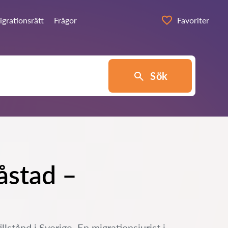
grationsrätt
Frågor
Favoriter
Sök
Båstad –
llstånd i Sverige. En migrationsjurist i