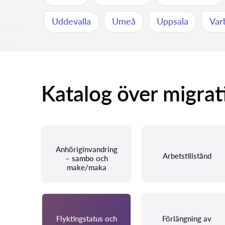
Uddevalla
Umeå
Uppsala
Var
Katalog över migrat
Anhöriginvandring
Arbetstillstånd
– sambo och
make/maka
Flyktingstatus och
Förlängning av