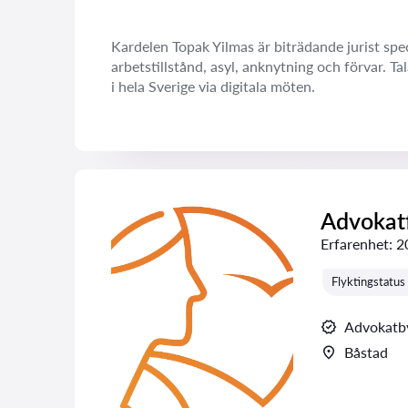
Kardelen Topak Yilmas är biträdande jurist spec
arbetstillstånd, asyl, anknytning och förvar. T
i hela Sverige via digitala möten.
Advokat
Erfarenhet:
2
Flyktingstatu
Advokatb
Båstad