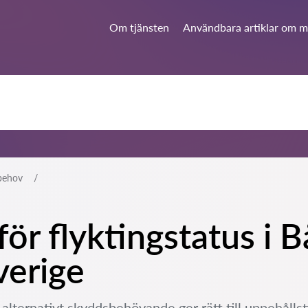
Om tjänsten
Användbara artiklar om mi
sbehov
för flyktingstatus i 
verige
 alternativt skyddsbehövande ger rätt till uppehållsti