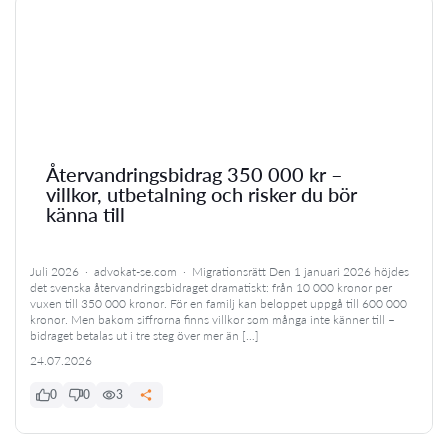
Återvandringsbidrag 350 000 kr –
villkor, utbetalning och risker du bör
känna till
Juli 2026 · advokat-se.com · Migrationsrätt Den 1 januari 2026 höjdes
det svenska återvandringsbidraget dramatiskt: från 10 000 kronor per
vuxen till 350 000 kronor. För en familj kan beloppet uppgå till 600 000
kronor. Men bakom siffrorna finns villkor som många inte känner till –
bidraget betalas ut i tre steg över mer än […]
24.07.2026
0
0
3