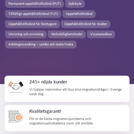
Permanent uppehållstillstånd (PUT)
Spårbyte
Tillfälligt uppehållstillstånd (TUT)
Uppehållstillstånd
Uppehållstillstånd för företagare
Uppehållstillstånd för studier
Utvisning och avvisning
Verkställighetshinder
Visumansökan
Anhöriginvandring – sambo och make/maka
245+ nöjda kunder
Vi hjälper människor att lösa sina migrationsfrågor i Sverige
varje dag.
Kvalitetsgaranti
För er de bästa migrationsjuristerna och
migrationsadvokaterna inom sitt område.