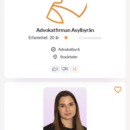
Advokatfirman Asylbyrån
Erfarenhet:
20 år
Recensioner:
0 recensioner
Betyg:
Advokatbyrå
Stockholm
1
0