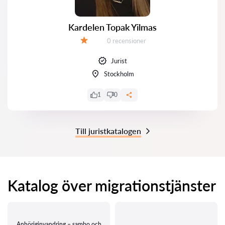
Kardelen Topak Yilmas
Recensioner:
0 recensioner
Betyg:
Jurist
Stockholm
1
0
Till juristkatalogen
Katalog över migrationstjänster
Anhöriginvandring – sambo och