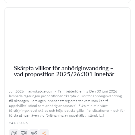
Skärpta villkor för anhöriginvandring –
vad proposition 2025/26:301 innebär
Juli 2026 · advokat-se.com · Familjeåterförening Den 30 juni 2026
lämnade regeringen propositionen Skärpta villkor för anhöriginvandring
till riksdagen. Förslagen innebär att reglerna för vem som kan få
uppehållstillstånd som anhörig anpassas till EU:s miniminivåer:
försörjningskravet skärps och höjs, det ska gälla i fler situationer – och för
första gången även vid förlängning av uppehållstillstånd. […]
24.07.2026
0
0
5