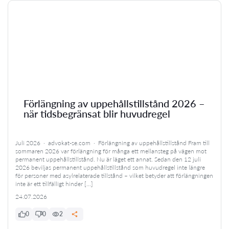
Förlängning av uppehållstillstånd 2026 –
när tidsbegränsat blir huvudregel
Juli 2026 · advokat-se.com · Förlängning av uppehållstillstånd Fram till
sommaren 2026 var förlängning för många ett mellansteg på vägen mot
permanent uppehållstillstånd. Nu är läget ett annat. Sedan den 12 juli
2026 beviljas permanent uppehållstillstånd som huvudregel inte längre
för personer med asylrelaterade tillstånd – vilket betyder att förlängningen
inte är ett tillfälligt hinder […]
24.07.2026
0
0
2