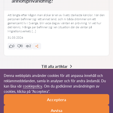
anhöriginvandring?
Att längta efter någon man älskar är en av livets starkaste känslor. När den
personen befinner sig i ett annat land, och ni båda drömmer om ett
gemensamt liv i Sverige, blir varje dag av väntan en prövning. Vi vet hur
det känns. Många par befinner sig i en situation där de väntar på
Migrationsverkets […]
31.03.2026
0
0
2
Till alla artiklar
Denna webbplats använder cookies för att anpassa innehåll och
reklammeddelanden, samla in analyser och för andra ändamål. Du
kan läsa vår
cookiepolicy
. Om du godkänner användningen av
© 2026 Advokat-se.com
cookies, klicka på "Acceptera".
Acceptera
Användarvillkor
Vårt globala nätverk
Avvisa