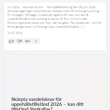
Juli 2026 · advokat-se.com · Familjeåterförening Den 30 juni 2026
lämnade regeringen propositionen Skärpta villkor för anhöriginvandring
till riksdagen. Förslagen innebär att reglerna för vem som kan få
uppehållstillstånd som anhörig anpassas till EU:s miniminivåer:
försörjningskravet skärps och höjs, det ska gälla i fler situationer – och för
första gången även vid förlängning av uppehållstillstånd. […]
24.07.2026
0
0
4
Skärpta vandelskrav för
uppehållstillstånd 2026 – kan ditt
tillstånd återkallas?