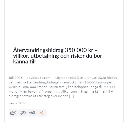
Återvandringsbidrag 350 000 kr –
villkor, utbetalning och risker du bör
känna till
Juli 2026 · advokat-se.com · Migrationsrätt Den 1 januari 2026 höjdes
det svenska återvandringsbidraget dramatiskt: från 10 000 kronor per
vuxen till 350 000 kronor. För en familj kan beloppet uppgå till 600 000
kronor. Men bakom siffrorna finns villkor som många inte känner till –
bidraget betalas ut i tre steg över mer än […]
24.07.2026
0
0
3