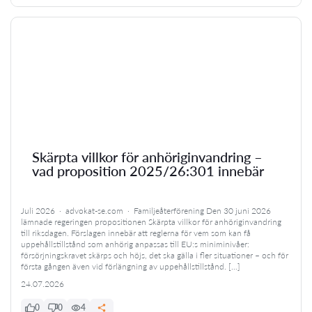
Skärpta villkor för anhöriginvandring –
vad proposition 2025/26:301 innebär
Juli 2026 · advokat-se.com · Familjeåterförening Den 30 juni 2026
lämnade regeringen propositionen Skärpta villkor för anhöriginvandring
till riksdagen. Förslagen innebär att reglerna för vem som kan få
uppehållstillstånd som anhörig anpassas till EU:s miniminivåer:
försörjningskravet skärps och höjs, det ska gälla i fler situationer – och för
första gången även vid förlängning av uppehållstillstånd. […]
24.07.2026
0
0
4