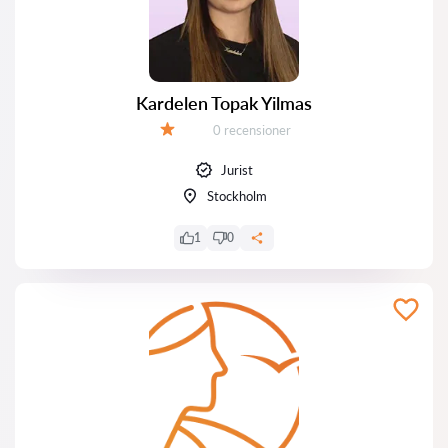
Kardelen Topak Yilmas
Recensioner:
0 recensioner
Betyg:
Jurist
Stockholm
1
0