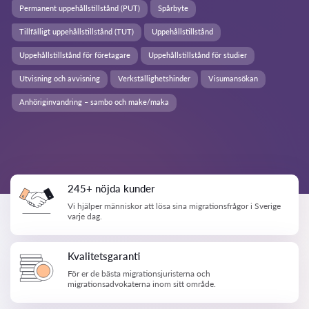
Permanent uppehållstillstånd (PUT)
Spårbyte
Tillfälligt uppehållstillstånd (TUT)
Uppehållstillstånd
Uppehållstillstånd för företagare
Uppehållstillstånd för studier
Utvisning och avvisning
Verkställighetshinder
Visumansökan
Anhöriginvandring – sambo och make/maka
245+ nöjda kunder
Vi hjälper människor att lösa sina migrationsfrågor i Sverige
varje dag.
Kvalitetsgaranti
För er de bästa migrationsjuristerna och
migrationsadvokaterna inom sitt område.