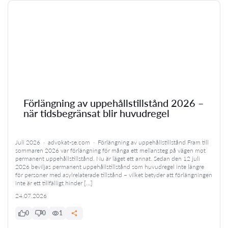
Förlängning av uppehållstillstånd 2026 –
när tidsbegränsat blir huvudregel
Juli 2026 · advokat-se.com · Förlängning av uppehållstillstånd Fram till
sommaren 2026 var förlängning för många ett mellansteg på vägen mot
permanent uppehållstillstånd. Nu är läget ett annat. Sedan den 12 juli
2026 beviljas permanent uppehållstillstånd som huvudregel inte längre
för personer med asylrelaterade tillstånd – vilket betyder att förlängningen
inte är ett tillfälligt hinder […]
24.07.2026
0
0
1