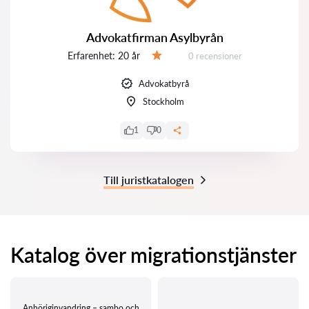
Advokatfirman Asylbyrån
Erfarenhet:
20 år
Recensioner:
0 recensioner
Betyg:
Advokatbyrå
Stockholm
1
0
Till juristkatalogen
Katalog över migrationstjänster
Anhöriginvandring – sambo och